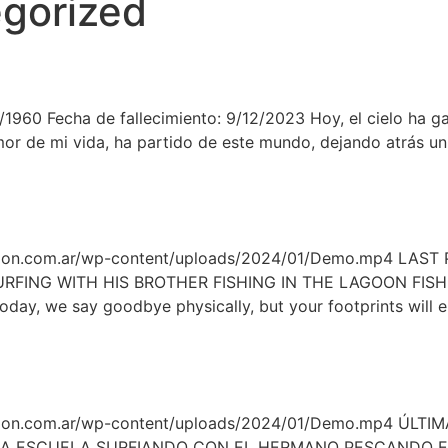
gorized
0/1960 Fecha de fallecimiento: 9/12/2023 Hoy, el cielo ha g
amor de mi vida, ha partido de este mundo, dejando atrás un
conexion.com.ar/wp-content/uploads/2024/01/Demo.mp4 
ING WITH HIS BROTHER FISHING IN THE LAGOON FISHIN
day, we say goodbye physically, but your footprints will en
onexion.com.ar/wp-content/uploads/2024/01/Demo.mp4 Ú
 ESCUELA SURFIANDO CON EL HERMANO PESCANDO EN 